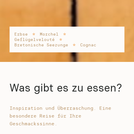
Erbse
Morchel
Geflügelvelouté
Bretonische Seezunge
Cognac
Was gibt es zu essen?
Inspiration und Überraschung. Eine
besondere Reise für Ihre
Geschmackssinne.